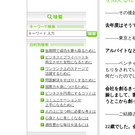
―――その後
去年度はそう
―――東京と
アルバイトなど
短期間で成功を勝ち取るために
ビジネスとプライベートを
両立させた女性になるために
―――ベンチ
ワンランク上のステージで
もりをされて
活躍するために
何だったので
問題解決をすばやくするために
国際力を身につけるために
会社を創るき
ビジネスを円滑にするコツとは
娠しまして、
コミュニケーションが
うとこから創
上手になるために
人の上に立つ時に必要な考えは
―――ご結婚
心身ともに美しくなるには
感性豊かな毎日を送るには
22歳でした。