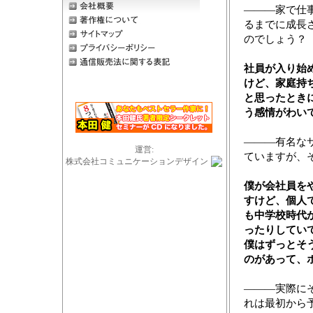
―――家で仕
るまでに成長
のでしょう？
社員が入り始
けど、家庭持
と思ったとき
う感情がわい
―――有名な
運営:
ていますが、
株式会社コミュニケーションデザイン
僕が会社員を
すけど、個人
も中学校時代
ったりしてい
僕はずっとそ
のがあって、
―――実際に
れは最初から