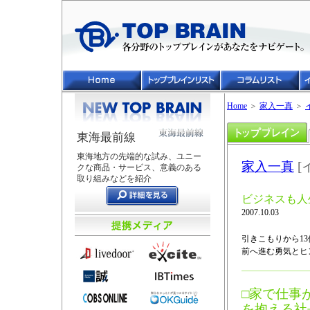
Home
＞
家入一真
＞
東海最前線
東海地方の先端的な試み、ユニー
家入一真
[
クな商品・サービス、意義のある
取り組みなどを紹介
ビジネスも人
2007.10.03
引きこもりから13
前へ進む勇気とヒ
□家で仕事
を抱える社