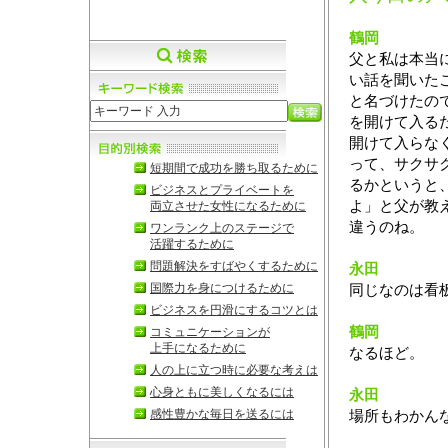
鶴岡
父と私は本当
い話を聞いた
と名づけたの
を開けて入る
開けて入らな
って、サクサ
短期間で成功を勝ち取るために
るかというと
ビジネスとプライベートを
よ」と父が教
両立させた女性になるために
違うのね。
ワンランク上のステージで
活躍するために
問題解決をすばやくするために
永田
国際力を身につけるために
同じなのは看
ビジネスを円滑にするコツとは
鶴岡
コミュニケーションが
上手になるために
なるほど。
人の上に立つ時に必要な考えは
心身ともに美しくなるには
永田
感性豊かな毎日を送るには
場所もわかん