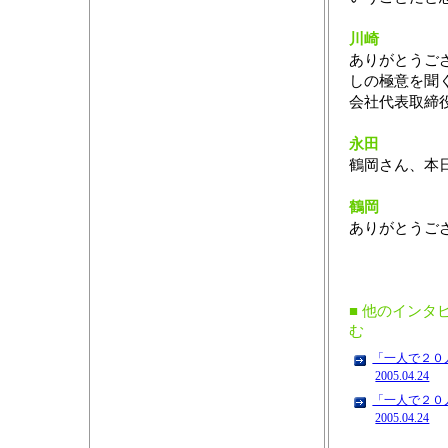
川崎
ありがとうご
しの極意を聞
会社代表取締
永田
鶴岡さん、本
鶴岡
ありがとうご
■ 他のインタ
む
「一人で２０
2005.04.24
「一人で２０
2005.04.24