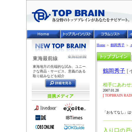
Home
＞
鶴岡秀子
＞
東海最前線
東海地方の先端的な試み、ユニー
鶴岡秀子
[
クな商品・サービス、意義のある
取り組みなどを紹介
相手にあわせ
2007.01.28
[ TOPBRAIN RADI
「おもてなし」は
入り口の戸