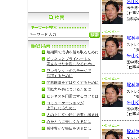
米山
医学博
[ 仕事術
脳科学
脳科
ストレ
――“
短期間で成功を勝ち取るために
米山
ビジネスとプライベートを
医学博
両立させた女性になるために
[ 仕事術
ワンランク上のステージで
活躍するために
問題解決をすばやくするために
脳科
国際力を身につけるために
ストレ
ビジネスを円滑にするコツとは
――“
米山
コミュニケーションが
上手になるために
医学博
[ 仕事術
人の上に立つ時に必要な考えは
心身ともに美しくなるには
感性豊かな毎日を送るには
脳科
ストレ