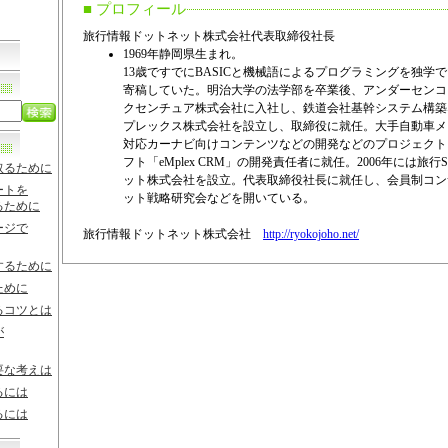
■ プロフィール
旅行情報ドットネット株式会社代表取締役社長
1969年静岡県生まれ。
13歳ですでにBASICと機械語によるプログラミングを独学
寄稿していた。明治大学の法学部を卒業後、アンダーセンコ
クセンチュア株式会社に入社し、鉄道会社基幹システム構築な
プレックス株式会社を設立し、取締役に就任。大手自動車メ
対応カーナビ向けコンテンツなどの開発などのプロジェクト
フト「eMplex CRM」の開発責任者に就任。2006年には旅
取るために
ット株式会社を設立。代表取締役社長に就任し、会員制コン
ートを
ット戦略研究会などを開いている。
るために
ージで
旅行情報ドットネット株式会社
http://ryokojoho.net/
するために
ために
るコツとは
が
要な考えは
るには
るには