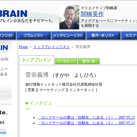
クリエイティブ戦略家
関橋英作
アイデアをベースにマーケティン
を展開する
Home
＞
トップブレインリスト
＞ 菅谷義博
ユニー
菅谷義博
のある
（すがや よしひろ）
旅行情報ドットネット株式会社代表取締役社長
[ 営業 ][ マーケティング ][ インターネット ]
■ インタビュ
ー
「ロングテールの要は「自動化」にある（１）」2007.05.13
「ロングテールの要は「自動化」にある（２）」2007.05.13