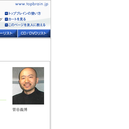
グ
菅谷義博