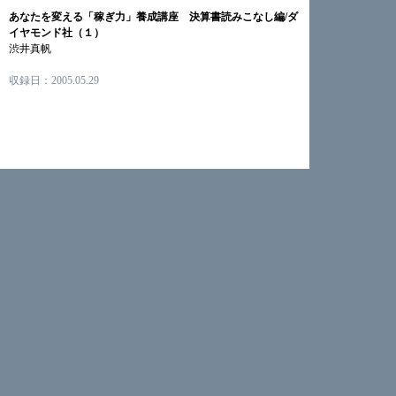
あなたを変える「稼ぎ力」養成講座 決算書読みこなし編/ダ
イヤモンド社（１）
渋井真帆
収録日：2005.05.29