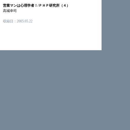
営業マンは心理学者！/ＰＨＰ研究所（４）
高城幸司
収録日：2005.05.22