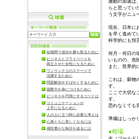
激動の加速は
らと思ってい
う文字がニュ
現在、日本に
を早く進めて
科学的にも預
短期間で成功を勝ち取るために
何月・何日の
ビジネスとプライベートを
いものの、危
両立させた女性になるために
また、世界的
ワンランク上のステージで
活躍するために
これは、穀物
問題解決をすばやくするために
す。
国際力を身につけるために
ここで大切な
ビジネスを円滑にするコツとは
す。
コミュニケーションが
恐れなくても
上手になるために
人の上に立つ時に必要な考えは
準備はしっか
心身ともに美しくなるには
感性豊かな毎日を送るには
●相場
金（ゴールド