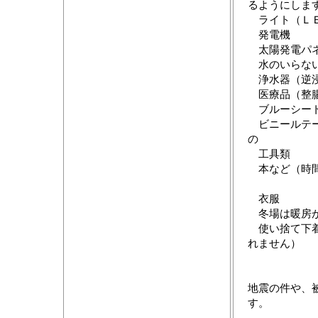
るようにしま
ライト（ＬＥ
発電機
太陽発電パネ
水のいらない
浄水器（逆浸
医療品（整腸
ブルーシート
ビニールテー
の
工具類
本など（時間
衣服
冬場は暖房が
使い捨て下着
れません）
地震の件や、
す。