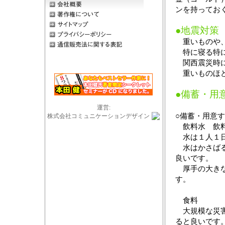
ンを持ってお
●地震対策
重いものや、
特に寝る特に
関西震災時に
重いものほど
●備蓄・用
運営:
○備蓄・用意
株式会社コミュニケーションデザイン
飲料水 飲料
水は１人１日
水はかさばる
良いです。
厚手の大きな
す。
食料
大規模な災害
ると良いです