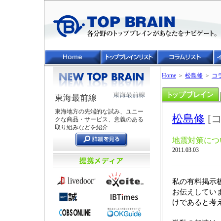
Home
＞
松島修
＞
コ
東海最前線
東海地方の先端的な試み、ユニー
松島修
[
クな商品・サービス、意義のある
取り組みなどを紹介
地震対策につ
2011.03.03
私の有料掲示
お伝えしてい
けであると考