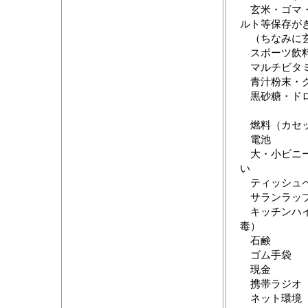
玄米・ゴマ・
ルト等保存が
（ちなみに玄
スポーツ飲料
マルチビタミ
青汁粉末・ク
黒砂糖・ドロ
燃料（カセッ
電池
大・小ビニー
い
ティッシュペ
サランラップ
キッチンハイ
毒）
石鹸
ゴム手袋
現金
携帯ラジオ
ネット環境（